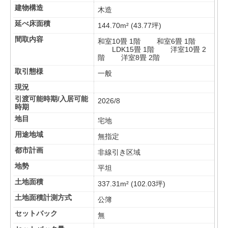
建物構造
木造
延べ床面積
144.70m² (43.77坪)
間取内容
和室10畳 1階 和室6畳 1階
LDK15畳 1階 洋室10畳 2
階 洋室8畳 2階
取引態様
一般
現況
引渡可能時期/入居可能
2026/8
時期
地目
宅地
用途地域
無指定
都市計画
非線引き区域
地勢
平坦
土地面積
337.31m² (102.03坪)
土地面積計測方式
公簿
セットバック
無