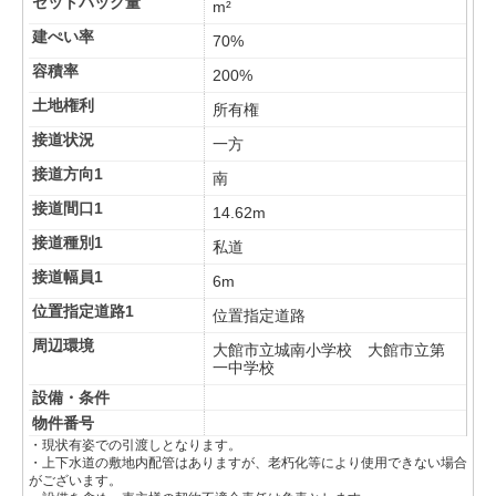
セットバック量
m²
建ぺい率
70%
容積率
200%
土地権利
所有権
接道状況
一方
接道方向1
南
接道間口1
14.62m
接道種別1
私道
接道幅員1
6m
位置指定道路1
位置指定道路
周辺環境
大館市立城南小学校 大館市立第
一中学校
設備・条件
物件番号
・現状有姿での引渡しとなります。
・上下水道の敷地内配管はありますが、老朽化等により使用できない場合
がございます。