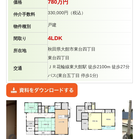
780万円
価格
330,000円（税込）
仲介手数料
戸建
物件種別
4LDK
間取り
秋田県大館市東台四丁目
所在地
東台四丁目
ＪＲ花輪線東大館駅 徒歩2100m 徒歩27分
交通
バス(東台五丁目 停歩1分)